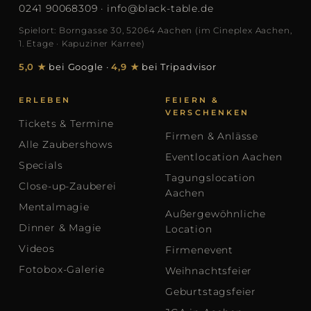
0241 90068309
·
info@black-table.de
Spielort: Borngasse 30, 52064 Aachen (im Cineplex Aachen,
1. Etage · Kapuziner Karree)
5,0 ★
bei Google
·
4,9 ★
bei Tripadvisor
ERLEBEN
FEIERN &
VERSCHENKEN
Tickets & Termine
Firmen & Anlässe
Alle Zaubershows
Eventlocation Aachen
Specials
Tagungslocation
Close-up-Zauberei
Aachen
Mentalmagie
Außergewöhnliche
Dinner & Magie
Location
Videos
Firmenevent
Fotobox-Galerie
Weihnachtsfeier
Geburtstagsfeier