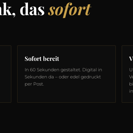
nk, das
sofort
Sofort bereit
V
In 60 Sekunden gestaltet. Digital in
U
Sekunden da – oder edel gedruckt
V
per Post.
b
i