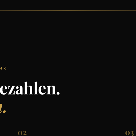
ENK
Bezahlen.
.
02
03