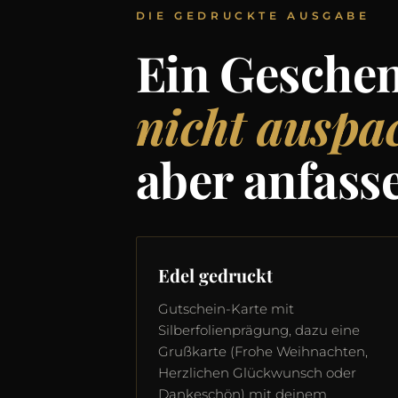
DIE GEDRUCKTE AUSGABE
Ein Gesche
nicht auspa
aber anfass
Edel gedruckt
Gutschein-Karte mit
Silberfolienprägung, dazu eine
Grußkarte (Frohe Weihnachten,
Herzlichen Glückwunsch oder
Dankeschön) mit deinem