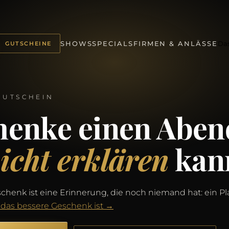
Da
SHOWS
SPECIALS
FIRMEN & ANLÄSSE
GUTSCHEINE
GUTSCHEIN
henke einen Aben
icht erklären
kan
chenk ist eine Erinnerung, die noch niemand hat: ein Pla
 das bessere Geschenk ist →