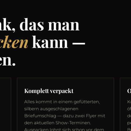
nk, das man
cken
kann —
en.
Komplett verpackt
O
Alles kommt in einem gefütterten,
K
silbern ausgeschlagenen
ö
Briefumschlag — dazu zwei Flyer mit
d
den aktuellen Show-Terminen.
p
Auspacken lohnt sich schon vor dem
B