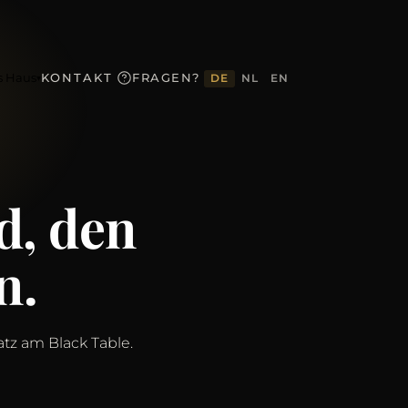
s Haus
KONTAKT
FRAGEN?
DE
NL
EN
▾
d, den
n.
tz am Black Table.