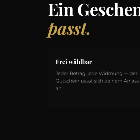
Ein Gesche
passt.
Frei wählbar
Jeder Betrag, jede Widmung — der
Gutschein passt sich deinem Anlass
an.