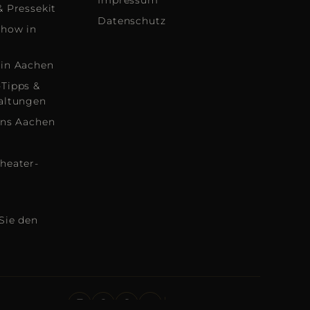
Impressum
& Pressekit
Datenschutz
show in
in Aachen
Tipps &
altungen
ans Aachen
heater-
Sie den
Intern