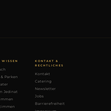
U WISSEN
KONTAKT &
RECHTLICHES
uch
Kontakt
 & Parken
Catering
ater
Newsletter
an Jedinat
Jobs
timmen
Barrierefreiheit
stimmen