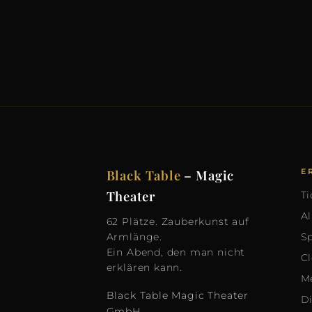
Black Table
– Magic
E
Theater
Ti
A
62 Plätze. Zauberkunst auf
Armlänge.
Sp
Ein Abend, den man nicht
C
erklären kann.
M
Black Table Magic Theater
D
GmbH