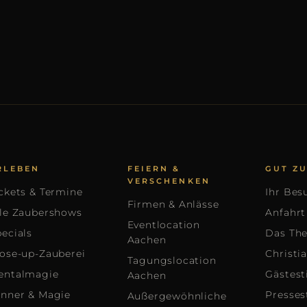
RLEBEN
FEIERN &
GUT Z
VERSCHENKEN
ckets & Termine
Ihr Bes
Firmen & Anlässe
lle Zaubershows
Anfahrt
Eventlocation
ecials
Das The
Aachen
lose-up-Zauberei
Christi
Tagungslocation
entalmagie
Gästes
Aachen
inner & Magie
Presse
Außergewöhnliche