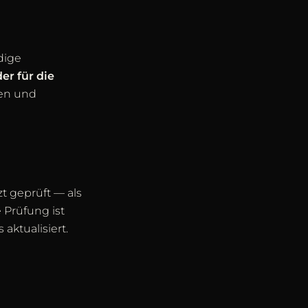
dige
r für die
nen und
zt geprüft — als
 Prüfung ist
aktualisiert.