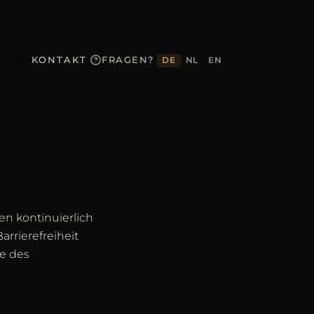
s Haus
KONTAKT
FRAGEN?
DE
NL
EN
▾
n kontinuierlich
rrierefreiheit
ne des