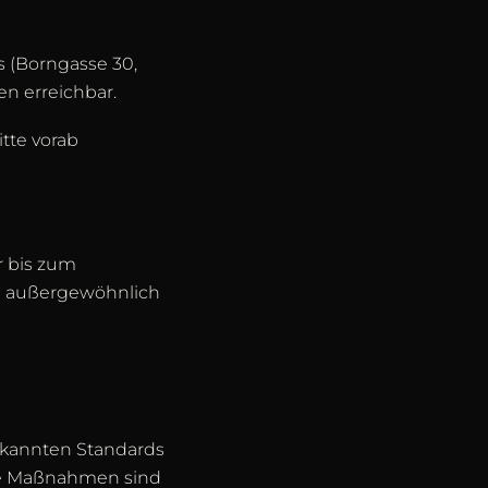
s (Borngasse 30,
n erreichbar.
itte vorab
r bis zum
n außergewöhnlich
erkannten Standards
tzte Maßnahmen sind