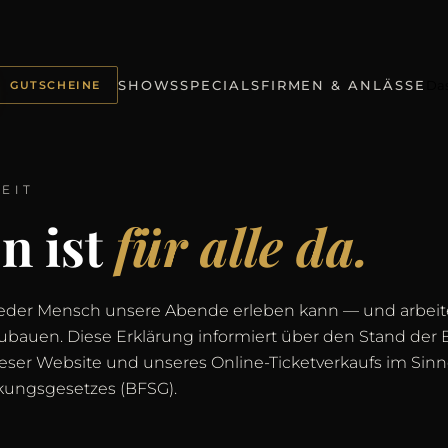
Da
SHOWS
SPECIALS
FIRMEN & ANLÄSSE
GUTSCHEINE
EIT
n ist
für alle da.
jeder Mensch unsere Abende erleben kann — und arbeite
ubauen. Diese Erklärung informiert über den Stand der Ba
ieser Website und unseres Online-Ticketverkaufs im Sin
rkungsgesetzes (BFSG).