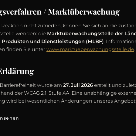
gsverfahren / Marktüberwachung
 Reaktion nicht zufrieden, können Sie sich an die zustän
stelle wenden: die
Marktüberwachungsstelle der Lände
on Produkten und Dienstleistungen (MLBF)
. Informatio
en finden Sie unter
www.marktueberwachungsstelle.de
.
Erklärung
 Barrierefreiheit wurde am
27. Juli 2026
erstellt und zulet
and der WCAG 2.1, Stufe AA. Eine unabhängige externe
ung wird bei wesentlichen Änderungen unseres Angebots 
ansehen