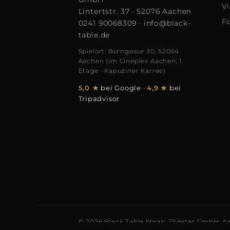
V
Lintertstr. 37 · 52076 Aachen
F
0241 90068309
·
info@black-
table.de
Spielort: Borngasse 30, 52064
Aachen (im Cineplex Aachen, 1.
Etage · Kapuziner Karree)
5,0 ★
bei Google
·
4,9 ★
bei
Tripadvisor
© 2026 Black Table Magic Theater GmbH, A