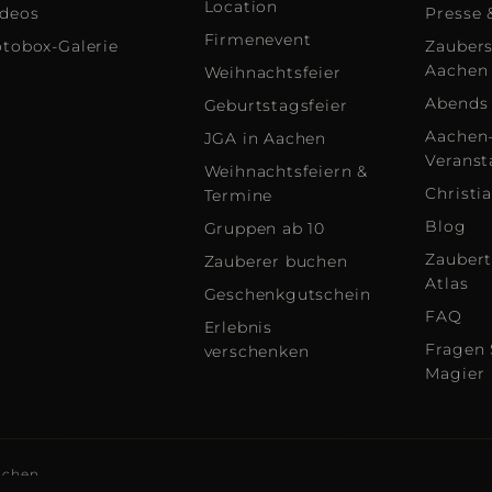
Location
ideos
Presse 
Firmenevent
otobox-Galerie
Zauber
Aachen
Weihnachtsfeier
Abends 
Geburtstagsfeier
Aachen-
JGA in Aachen
Veranst
Weihnachtsfeiern &
Christi
Termine
Blog
Gruppen ab 10
Zaubert
Zauberer buchen
Atlas
Geschenkgutschein
FAQ
Erlebnis
Fragen 
verschenken
Magier
achen