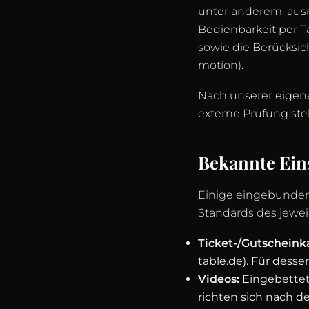
unter anderem: ausr
Bedienbarkeit per Ta
sowie die Berücksi
motion).
Nach unserer eigene
externe Prüfung steh
Bekannte Ei
Einige eingebundene
Standards des jewei
Ticket-/Gutscheink
table.de). Für desse
Videos:
Eingebettet
richten sich nach d