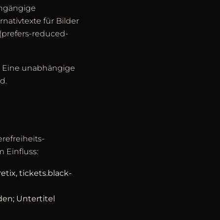
chgängige
nativtexte für Bilder
(prefers-reduced-
i. Eine unabhängige
d.
refreiheits-
 Einfluss:
tix, tickets.black-
en; Untertitel