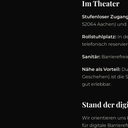
Im Theater
Stufenloser Zugang
52064 Aachen) und i
Rollstuhlplatz:
In de
telefonisch reservie
Sanitär:
Barrierefrei
Nähe als Vorteil:
Dur
Geschehen) ist die
gut erlebbar.
Stand der dig
Wir orientieren uns
für digitale Barrie