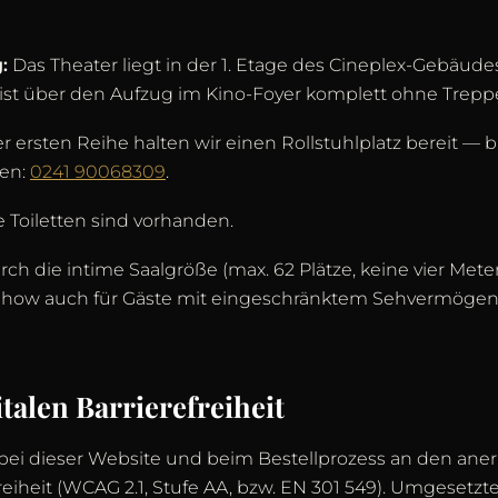
:
Das Theater liegt in der 1. Etage des Cineplex-Gebäude
st über den Aufzug im Kino-Foyer komplett ohne Treppe
r ersten Reihe halten wir einen Rollstuhlplatz bereit — b
ren:
0241 90068309
.
e Toiletten sind vorhanden.
ch die intime Saalgröße (max. 62 Plätze, keine vier Mete
 Show auch für Gäste mit eingeschränktem Sehvermöge
italen Barrierefreiheit
 bei dieser Website und beim Bestellprozess an den an
refreiheit (WCAG 2.1, Stufe AA, bzw. EN 301 549). Umgese