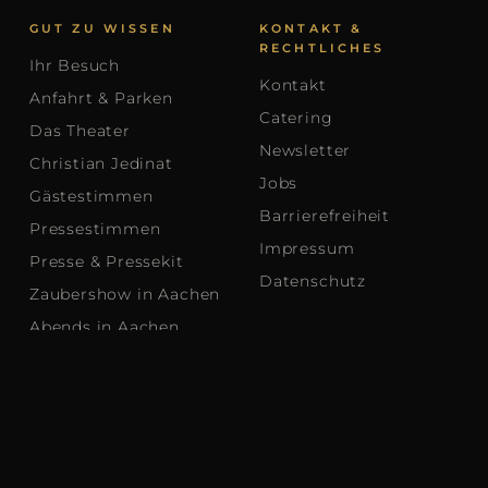
GUT ZU WISSEN
KONTAKT &
RECHTLICHES
Ihr Besuch
Kontakt
Anfahrt & Parken
Catering
Das Theater
Newsletter
Christian Jedinat
Jobs
Gästestimmen
Barrierefreiheit
Pressestimmen
Impressum
Presse & Pressekit
Datenschutz
Zaubershow in Aachen
Abends in Aachen
Aachen-Tipps &
Veranstaltungen
Christians Aachen
Blog
Zaubertheater-Atlas