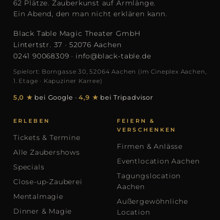
62 Plätze. Zauberkunst auf Armlänge.
Ein Abend, den man nicht erklären kann.
Black Table Magic Theater GmbH
Lintertstr. 37 · 52076 Aachen
0241 90068309
·
info@black-table.de
Spielort: Borngasse 30, 52064 Aachen (im Cineplex Aachen,
1. Etage · Kapuziner Karree)
5,0 ★
bei Google
·
4,9 ★
bei Tripadvisor
ERLEBEN
FEIERN &
VERSCHENKEN
Tickets & Termine
Firmen & Anlässe
Alle Zaubershows
Eventlocation Aachen
Specials
Tagungslocation
Close-up-Zauberei
Aachen
Mentalmagie
Außergewöhnliche
Dinner & Magie
Location