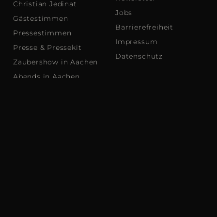
Christian Jedinat
Jobs
Gästestimmen
Barrierefreiheit
Pressestimmen
Impressum
Presse & Pressekit
Datenschutz
Zaubershow in Aachen
Abends in Aachen
Aachen-Tipps &
Veranstaltungen
Christians Aachen
Blog
Zaubertheater-Atlas
FAQ
Fragen Sie den Magier