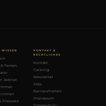
U WISSEN
KONTAKT &
RECHTLICHES
uch
Kontakt
 & Parken
Catering
ater
Newsletter
an Jedinat
Jobs
timmen
Barrierefreiheit
stimmen
Impressum
& Pressekit
Datenschutz