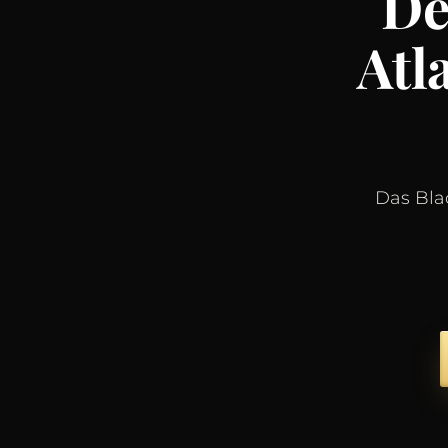
De
Atl
Das Blac