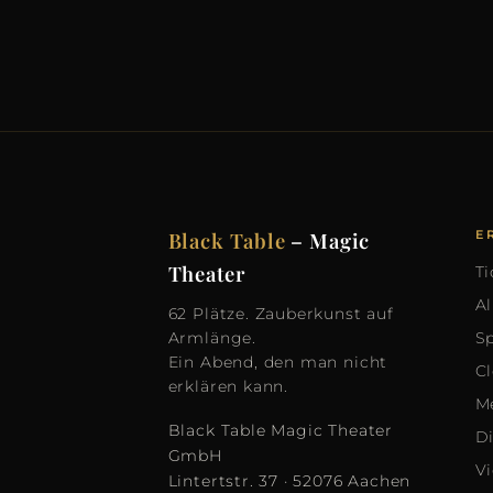
Black Table
– Magic
E
Theater
Ti
A
62 Plätze. Zauberkunst auf
Armlänge.
Sp
Ein Abend, den man nicht
C
erklären kann.
M
Black Table Magic Theater
D
GmbH
V
Lintertstr. 37 · 52076 Aachen