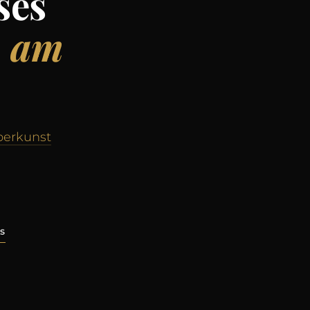
ses
n am
berkunst
s