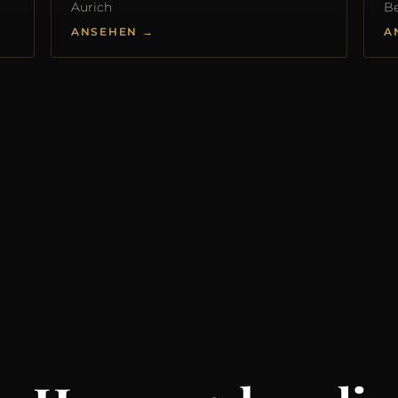
Aurich
Be
ANSEHEN →
A