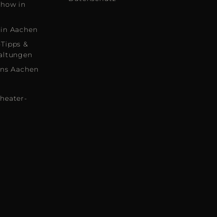
show in
in Aachen
Tipps &
altungen
ans Aachen
heater-
Sie den
Intern