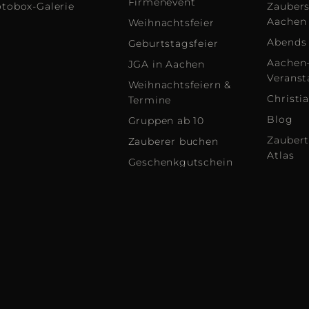
Firmenevent
otobox-Galerie
Zauber
Aachen
Weihnachtsfeier
Abends 
Geburtstagsfeier
Aachen-
JGA in Aachen
Veranst
Weihnachtsfeiern &
Christi
Termine
Blog
Gruppen ab 10
Zaubert
Zauberer buchen
Atlas
Geschenkgutschein
FAQ
Erlebnis
Fragen 
verschenken
Magier
achen