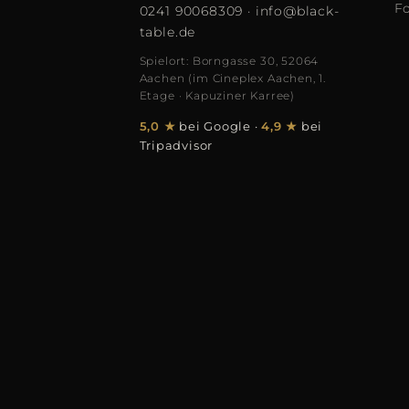
F
0241 90068309
·
info@black-
table.de
Spielort: Borngasse 30, 52064
Aachen (im Cineplex Aachen, 1.
Etage · Kapuziner Karree)
5,0 ★
bei Google
·
4,9 ★
bei
Tripadvisor
© 2026 Black Table Magic Theater GmbH, A