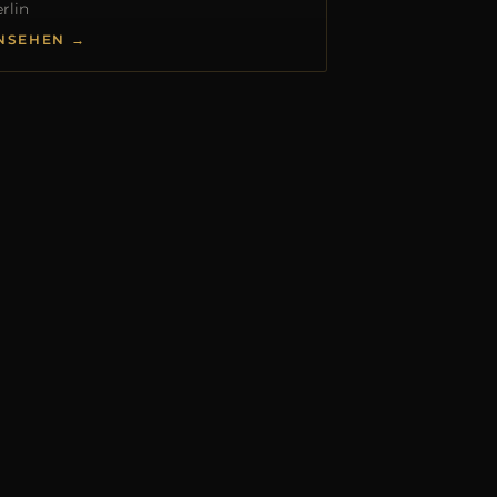
rlin
NSEHEN →