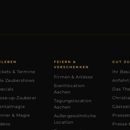
RLEBEN
FEIERN &
GUT Z
VERSCHENKEN
ckets & Termine
Ihr Bes
Firmen & Anlässe
lle Zaubershows
Anfahrt
Eventlocation
ecials
Das The
Aachen
lose-up-Zauberei
Christi
Tagungslocation
entalmagie
Gästes
Aachen
inner & Magie
Presse
Außergewöhnliche
Location
ideos
Presse 