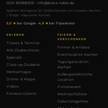
0241 90068309
·
info@black-table.de
Spielort: Borngasse 30, 52064 Aachen (im Cineplex Aachen,
1. Etage · Kapuziner Karree)
5,0 ★
bei Google
·
4,9 ★
bei Tripadvisor
ERLEBEN
FEIERN &
VERSCHENKEN
Tickets & Termine
Firmen & Anlässe
Alle Zaubershows
Eventlocation Aachen
Specials
Tagungslocation
Close-up-Zauberei
Aachen
Mentalmagie
Außergewöhnliche
Dinner & Magie
Location
Videos
Firmenevent
Fotobox-Galerie
Weihnachtsfeier
Geburtstagsfeier