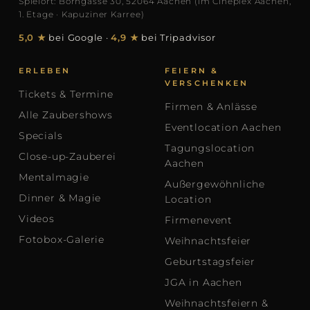
Spielort: Borngasse 30, 52064 Aachen (im Cineplex Aachen,
1. Etage · Kapuziner Karree)
5,0 ★
bei Google
·
4,9 ★
bei Tripadvisor
ERLEBEN
FEIERN &
VERSCHENKEN
Tickets & Termine
Firmen & Anlässe
Alle Zaubershows
Eventlocation Aachen
Specials
Tagungslocation
Close-up-Zauberei
Aachen
Mentalmagie
Außergewöhnliche
Dinner & Magie
Location
Videos
Firmenevent
Fotobox-Galerie
Weihnachtsfeier
Geburtstagsfeier
JGA in Aachen
Weihnachtsfeiern &