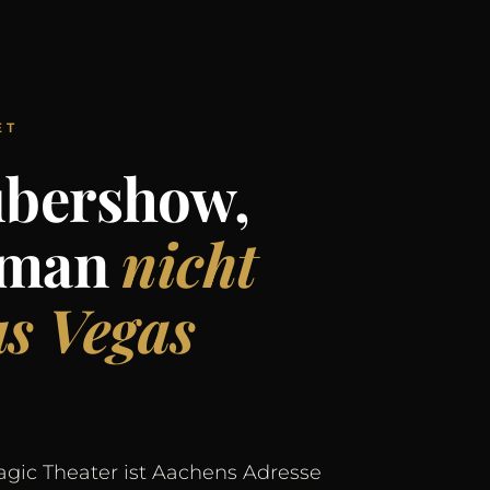
ET
ubershow,
e man
nicht
s Vegas
agic Theater ist Aachens Adresse