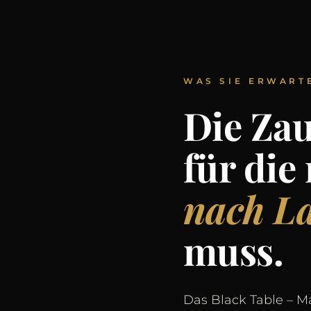
WAS SIE ERWART
Die Za
für di
nach La
muss.
Das Black Table – M