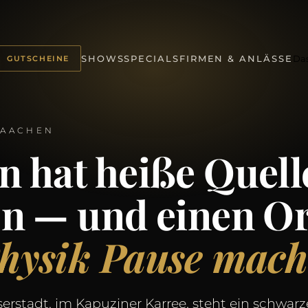
Da
SHOWS
SPECIALS
FIRMEN & ANLÄSSE
GUTSCHEINE
 AACHEN
n hat heiße Quell
en — und einen Or
hysik Pause mach
serstadt, im Kapuziner Karree, steht ein schwarze