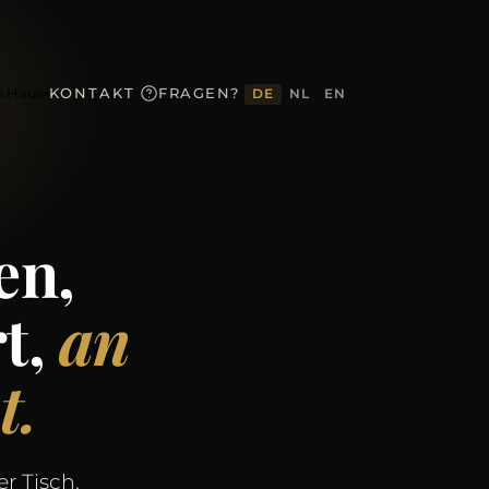
s Haus
KONTAKT
FRAGEN?
DE
NL
EN
▾
en,
t,
an
t.
r Tisch.