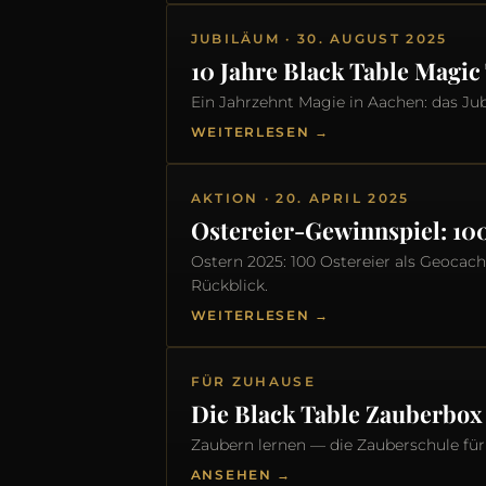
JUBILÄUM · 30. AUGUST 2025
10 Jahre Black Table Magic
Ein Jahrzehnt Magie in Aachen: das J
WEITERLESEN →
AKTION · 20. APRIL 2025
Ostereier-Gewinnspiel: 10
Ostern 2025: 100 Ostereier als Geocach
Rückblick.
WEITERLESEN →
FÜR ZUHAUSE
Die Black Table Zauberbox
Zaubern lernen — die Zauberschule für
ANSEHEN →