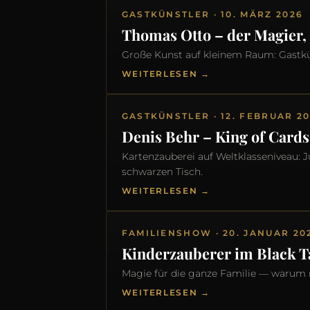
GASTKÜNSTLER · 10. MÄRZ 2026
Thomas Otto – der Magier,
Große Kunst auf kleinem Raum: Gastkü
WEITERLESEN →
GASTKÜNSTLER · 12. FEBRUAR 2
Denis Behr – King of Cards
Kartenzauberei auf Weltklasseniveau: 
schwarzen Tisch.
WEITERLESEN →
FAMILIENSHOW · 20. JANUAR 20
Kinderzauberer im Black T
Magie für die ganze Familie — warum 
WEITERLESEN →