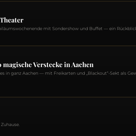
 Theater
ubiläumswochenende mit Sondershow und Buffet — ein Rückblic
0 magische Verstecke in Aachen
es in ganz Aachen — mit Freikarten und „Blackout“-Sekt als Gew
 Zuhause.