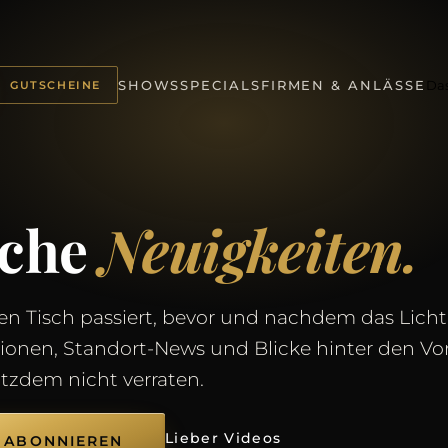
Da
SHOWS
SPECIALS
FIRMEN & ANLÄSSE
GUTSCHEINE
sche
Neuigkeiten.
n Tisch passiert, bevor und nachdem das Licht
tionen, Standort-News und Blicke hinter den V
otzdem nicht verraten.
Lieber Videos
 ABONNIEREN