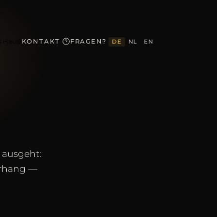
s Haus
KONTAKT
FRAGEN?
DE
NL
EN
▾
 ausgeht:
orhang —