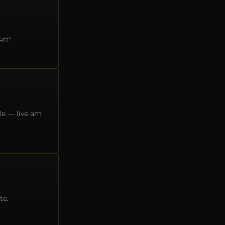
tt“.
le — live am
te.