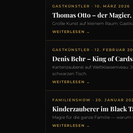
GASTKÜNSTLER · 10. MÄRZ 2026
Thomas Otto – der Magier,
Große Kunst auf kleinem Raum: Gastkü
WEITERLESEN →
GASTKÜNSTLER · 12. FEBRUAR 2
Denis Behr – King of Cards
Kartenzauberei auf Weltklasseniveau: 
schwarzen Tisch.
WEITERLESEN →
FAMILIENSHOW · 20. JANUAR 20
Kinderzauberer im Black T
Magie für die ganze Familie — warum 
WEITERLESEN →