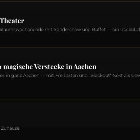
 Theater
ubiläumswochenende mit Sondershow und Buffet — ein Rückblic
0 magische Verstecke in Aachen
es in ganz Aachen — mit Freikarten und „Blackout“-Sekt als Gew
 Zuhause.