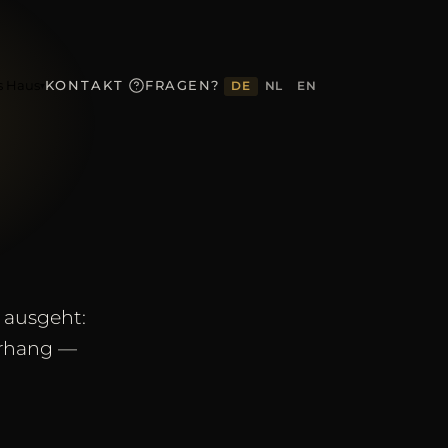
s Haus
KONTAKT
FRAGEN?
DE
NL
EN
▾
 ausgeht:
orhang —