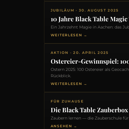
JUBILÄUM · 30. AUGUST 2025
10 Jahre Black Table Magic
Ein Jahrzehnt Magie in Aachen: das J
WEITERLESEN →
AKTION · 20. APRIL 2025
Ostereier-Gewinnspiel: 10
Ostern 2025: 100 Ostereier als Geocach
Rückblick.
WEITERLESEN →
FÜR ZUHAUSE
Die Black Table Zauberbox
Zaubern lernen — die Zauberschule für
ANSEHEN →