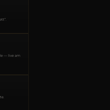
tt“.
le — live am
te.