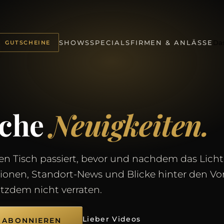
Da
SHOWS
SPECIALS
FIRMEN & ANLÄSSE
GUTSCHEINE
sche
Neuigkeiten.
n Tisch passiert, bevor und nachdem das Licht
tionen, Standort-News und Blicke hinter den V
otzdem nicht verraten.
Lieber Videos
 ABONNIEREN